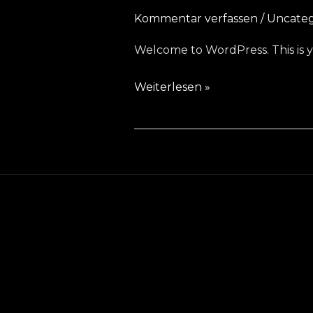
Kommentar verfassen
/
Uncateg
Welcome to WordPress. This is your
Hello
Weiterlesen »
world!